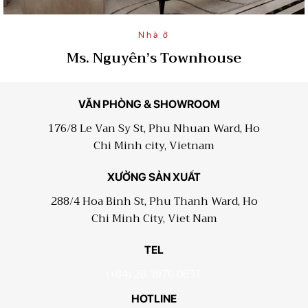
Nhà ở
Ms. Nguyên’s Townhouse
VĂN PHÒNG & SHOWROOM
176/8 Le Van Sy St, Phu Nhuan Ward, Ho
Chi Minh city, Vietnam
XƯỞNG SẢN XUẤT
288/4 Hoa Binh St, Phu Thanh Ward, Ho
Chi Minh City, Viet Nam
TEL
(+84) 28 3976 0851
HOTLINE