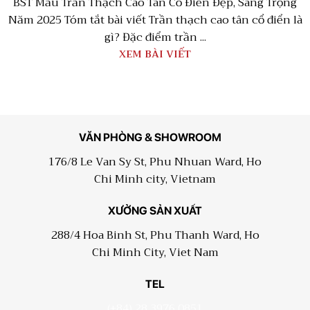
BST Mẫu Trần Thạch Cao Tân Cổ Điển Đẹp, Sang Trọng
Năm 2025 Tóm tắt bài viết Trần thạch cao tân cổ điển là
gì? Đặc điểm trần ...
XEM BÀI VIẾT
VĂN PHÒNG & SHOWROOM
176/8 Le Van Sy St, Phu Nhuan Ward, Ho
Chi Minh city, Vietnam
XƯỞNG SẢN XUẤT
288/4 Hoa Binh St, Phu Thanh Ward, Ho
Chi Minh City, Viet Nam
TEL
(+84) 28 3976 0851