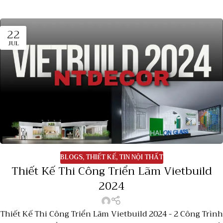
22
JUL
BLOGS
,
THIẾT KẾ
,
TIN NỘI THẤT
Thiết Kế Thi Công Triển Lãm Vietbuild
2024
Thiết Kế Thi Công Triển Lãm Vietbuild 2024 - 2 Công Trình