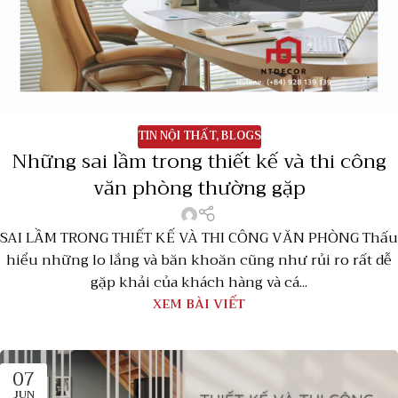
TIN NỘI THẤT
,
BLOGS
Những sai lầm trong thiết kế và thi công
văn phòng thường gặp
SAI LẦM TRONG THIẾT KẾ VÀ THI CÔNG VĂN PHÒNG Thấu
hiểu những lo lắng và băn khoăn cũng như rủi ro rất dễ
gặp khải của khách hàng và cá...
XEM BÀI VIẾT
07
JUN