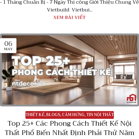
- 1 Tháng Chuẩn Bị - 7 Ngày Thi công Giới Thiệu Chung Về
Vietbuild Vietbui...
XEM BÀI VIẾT
06
MAY
THIẾT KẾ
,
BLOGS
,
CẢM HỨNG
,
TIN NỘI THẤT
Top 25+ Các Phong Cách Thiết Kế Nội
Thất Phổ Biến Nhất Định Phải Thử Năm