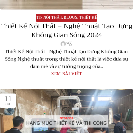
TIN NỘI THẤT
,
BLOGS
,
THIẾT KẾ
Thiết Kế Nội Thất – Nghệ Thuật Tạo Dựng
Không Gian Sống 2024
Thiết Kế Nội Thất - Nghệ Thuật Tạo Dựng Không Gian
Sống Nghệ thuật trong thiết kế nội thất là việc đưa sự
đam mê và sự tưởng tượng của...
XEM BÀI VIẾT
11
JUL