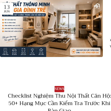
13
JUN
NEWS
Checklist Nghiệm Thu Nội Thất Căn Hộ:
50+ Hạng Mục Cần Kiểm Tra Trước Khi
Bàn Giao