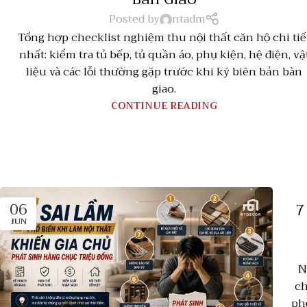
Posted by
ntadm
Tổng hợp checklist nghiệm thu nội thất căn hộ chi tiế
nhất: kiểm tra tủ bếp, tủ quần áo, phụ kiện, hệ điện, vậ
liệu và các lỗi thường gặp trước khi ký biên bản bàn
giao.
CONTINUE READING
06
7
JUN
N
ch
ph