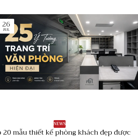
26
JUL
NEWS
 20 mẫu thiết kế phòng khách đẹp được