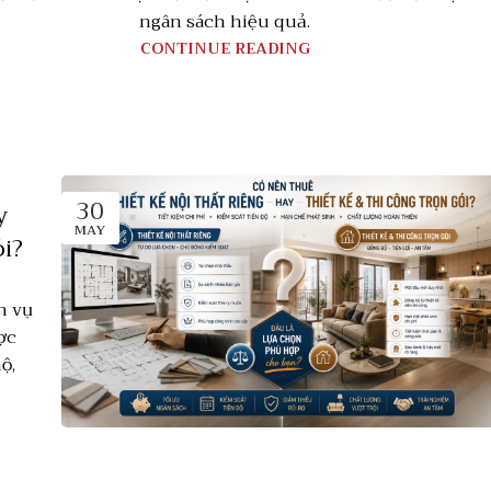
ngân sách hiệu quả.
CONTINUE READING
30
y
MAY
ói?
ch vụ
ợc
ộ,