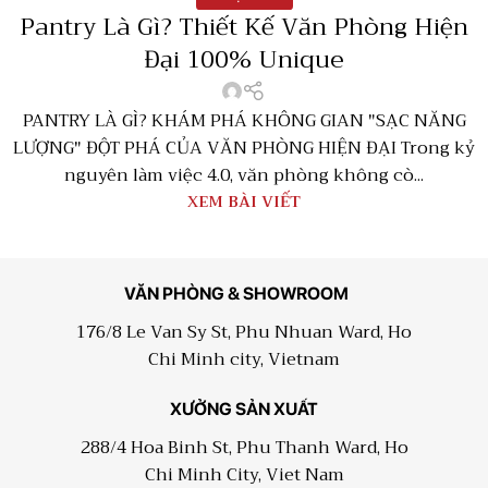
Pantry Là Gì? Thiết Kế Văn Phòng Hiện
Đại 100% Unique
PANTRY LÀ GÌ? KHÁM PHÁ KHÔNG GIAN "SẠC NĂNG
LƯỢNG" ĐỘT PHÁ CỦA VĂN PHÒNG HIỆN ĐẠI Trong kỷ
nguyên làm việc 4.0, văn phòng không cò...
XEM BÀI VIẾT
VĂN PHÒNG & SHOWROOM
176/8 Le Van Sy St, Phu Nhuan Ward, Ho
Chi Minh city, Vietnam
XƯỞNG SẢN XUẤT
288/4 Hoa Binh St, Phu Thanh Ward, Ho
Chi Minh City, Viet Nam