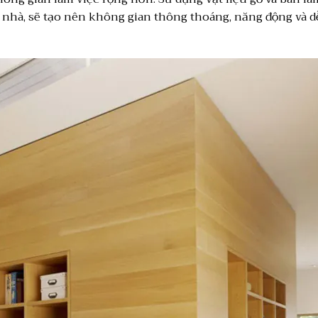
g nhà, sẽ tạo nên không gian thông thoáng, năng động và d