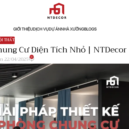
GIỚI THIỆU
DỊCH VỤ
DỰ ÁN
NHÀ XƯỞNG
BLOGS
ỘI THẤT
hung Cư Diện Tích Nhỏ | NTDecor
0
n 22/04/2025