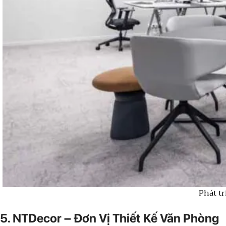
Phát t
5. NTDecor – Đơn Vị Thiết Kế Văn Phòng