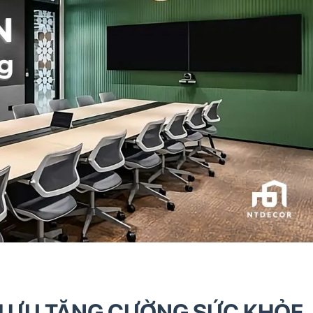
TỐI ƯU TĂNG CƯỜNG SỨC KHỎE