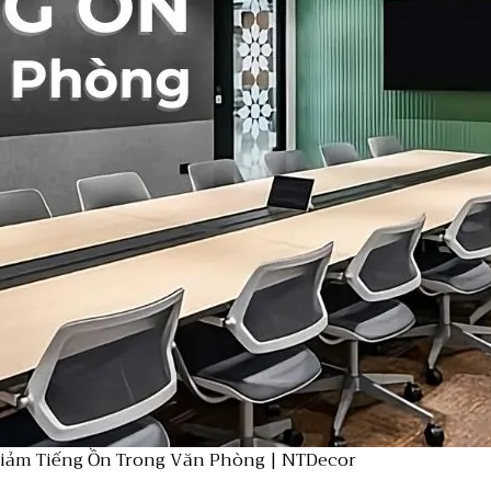
iảm Tiếng Ồn Trong Văn Phòng | NTDecor