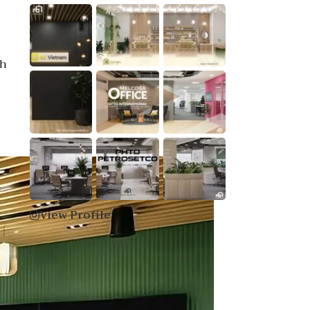
nh
View Profile