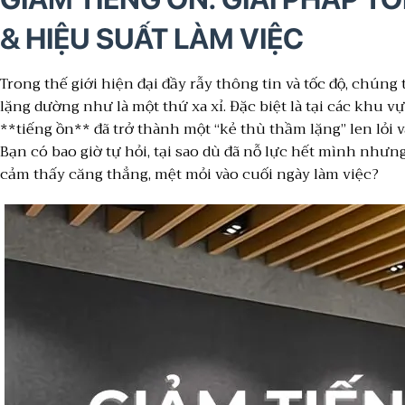
& HIỆU SUẤT LÀM VIỆC
Trong thế giới hiện đại đầy rẫy thông tin và tốc độ, chún
lặng dường như là một thứ xa xỉ. Đặc biệt là tại các khu v
**tiếng ồn** đã trở thành một “kẻ thù thầm lặng” len lỏi 
Bạn có bao giờ tự hỏi, tại sao dù đã nỗ lực hết mình nhưng
cảm thấy căng thẳng, mệt mỏi vào cuối ngày làm việc?