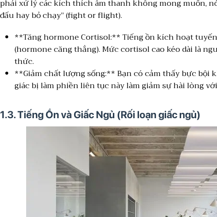
phải xử lý các kích thích âm thanh không mong muốn, nó 
đấu hay bỏ chạy” (fight or flight).
**Tăng hormone Cortisol:** Tiếng ồn kích hoạt tuyến
(hormone căng thẳng). Mức cortisol cao kéo dài là ng
thức.
**Giảm chất lượng sống:** Bạn có cảm thấy bực bội k
giác bị làm phiền liên tục này làm giảm sự hài lòng vớ
1.3. Tiếng Ồn và Giấc Ngủ (Rối loạn giấc ngủ)