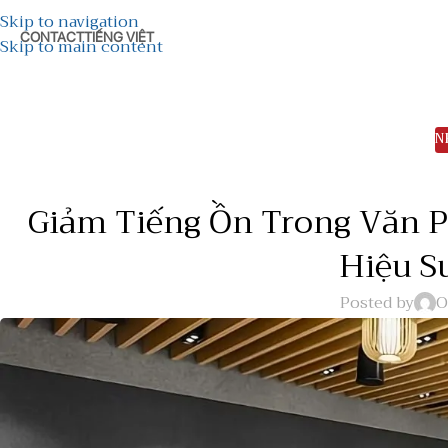
Skip to navigation
CONTACT
TIẾNG VIỆT
Skip to main content
N
Giảm Tiếng Ồn Trong Văn P
Hiệu S
Posted by
O