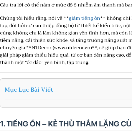
Câu trả lời có thể nằm ở mức độ ô nhiễm âm thanh mà bạn
Chúng tôi hiểu rằng, nói về **
giảm tiếng ồn
** không chỉ l
tạp, đòi hỏi sự can thiệp đồng bộ từ thiết kế kiến trúc, nộ
cùng không chỉ là làm không gian yên tĩnh hơn, mà còn là
tiềm năng, cải thiện sức khỏe, và tăng trưởng năng suất m
chuyên gia **NTDecor (www.ntdecor.vn)**, sẽ giúp bạn đi
giải pháp giảm thiểu hiệu quả, từ cơ bản đến nâng cao, đ
thành một “ốc đảo” yên bình, tập trung.
Mục Lục Bài Viết
1. TIẾNG ỒN – KẺ THÙ THẦM LẶNG C