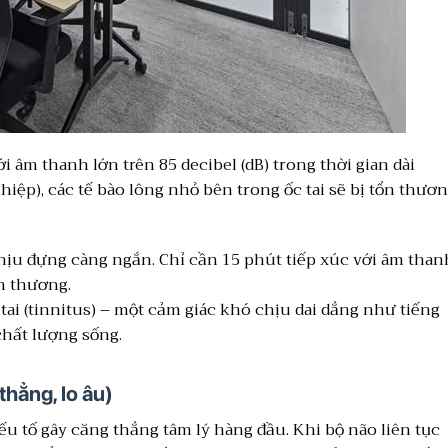
ới âm thanh lớn trên 85 decibel (dB) trong thời gian dài
iệp), các tế bào lông nhỏ bên trong ốc tai sẽ bị tổn thươ
hịu đựng càng ngắn. Chỉ cần 15 phút tiếp xúc với âm than
n thương.
tai (tinnitus) – một cảm giác khó chịu dai dẳng như tiếng
hất lượng sống.
hẳng, lo âu)
yếu tố gây căng thẳng tâm lý hàng đầu. Khi bộ não liên tục