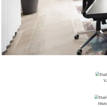
V
Histo