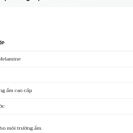
ỢP
Melamine
ng ẩm cao cấp
ớc
cho môi trường ẩm.