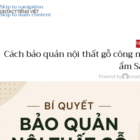
Skip to navigation
ONTACT
TIẾNG VIỆT
Skip to main content
N
Cách bảo quản nội thất gỗ công 
ẩm S
Posted by
nta