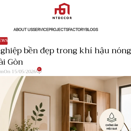
ABOUT US
SERVICE
PROJECTS
FACTORY
BLOGS
EWS
nghiệp bền đẹp trong khí hậu nóng
ài Gòn
0
dm
On 15/05/2026