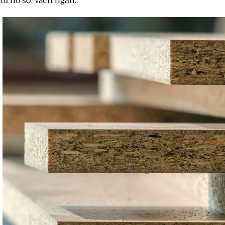
tủ hồ sơ, vách ngăn.