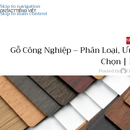
Skip to navigation
ONTACT
TIẾNG VIỆT
Skip to main content
N
Gỗ Công Nghiệp – Phân Loại, 
Chọn |
Posted by
O